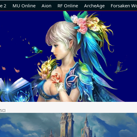
e 2
MU Online
Aion
RF Online
ArcheAge
Forsaken Wo
.5💥