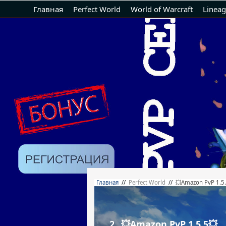
Главная
Perfect World
World of Warcraft
Lineag
Главная
//
Perfect World
//
💥Amazon PvP 1.5
2.
💥Amazon PvP 1.5.5💥