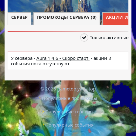
СЕРВЕР
ПРОМОКОДЫ СЕРВЕРА (0)
АКЦИИ И СО
Только активные
У сервера -
Aura 1.4.6 - Скоро старт!
- акции и
события пока отсутствуют.
© 2025 gametop.yaris.top
Популярные промокоды
Популярные серверы
Популярные события