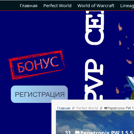
Главная
Perfect World
World of Warcraft
Lineag
Главная
//
Perfect World
//
🐸Pepetronix PW 
31.
🐸Pepetronix PW 1.5.