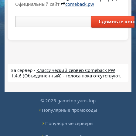
Официальный сайт
comeback.pw
Сдвиньте кноп
За сервер -
Классический сервер Comeback PW
1.4.6 (Объединенный)
- голоса пока отсутствуют.
© 2025 gametop.yaris.top
Популярные промокоды
Популярные серверы