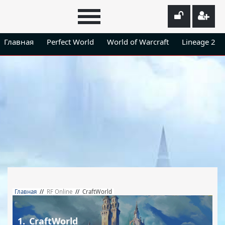
Главная
Perfect World
World of Warcraft
Lineage 2
Главная
//
RF Online
//
CraftWorld
1.
CraftWorld